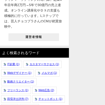
年目年商2万円→5年で30億円の売上達
成。オンライン講座化やＤＸの支援も
積極的に行っています。Lステップで
は、芸人チョコプラさんのCMが絶賛放
映中。
運営者情報
よく検索されるワード
IT起業
(1)
カスタマーサクセス
(1)
Webデザイナー
(1)
メルマガ
(1)
動画クリエイター
(1)
フリーランス
(1)
Web広告
(2)
田窪洋士評判
(7)
チャットボット
(1)