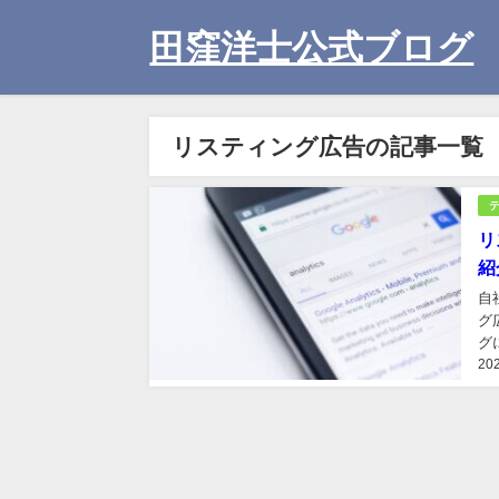
田窪洋士公式ブログ
リスティング広告の記事一覧
リ
紹
自
グ
グ
20
は
い