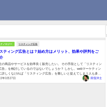
リスティング広告
テクノロジー
スティング広告とは？始め方はメリット、効果や評判をご
介
社の商品やサービスを効率良く販売したい。 その手段として「リスティン
広告」を検討しているのではないでしょうか？ しかし、webマーケティン
に詳しくなければ「リスティング広告」を難しいと捉えてしまう人も多い
22年3月27日
ず。 本記事では、リスティング広告について下記の内容に関して解説して
田窪洋士
きます、。 リスティング広告の始め方 ...