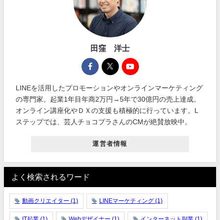
田窪 洋士
LINEを活用したプロモーションやオンラインマーケティング
の専門家。起業1年目年商2万円→5年で30億円の売上達成。
オンライン講座化やＤＸの支援も積極的に行っています。L
ステップでは、芸人チョコプラさんのCMが絶賛放映中。
運営者情報
よく検索されるワード
動画クリエイター
(1)
LINEマーケティング
(1)
IT起業
(1)
Webデザイナー
(1)
インターネット副業
(1)